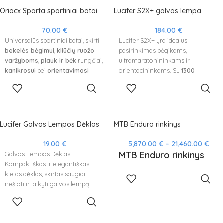
Oriocx Sparta sportiniai batai
Lucifer S2X+ galvos lempa
70.00
€
184.00
€
Universalūs sportiniai batai, skirti
Lucifer S2X+ yra idealus
bekelės bėgimui
,
kliūčių ruožo
pasirinkimas bėgikams,
varžyboms
,
plauk ir bėk
rungčiai,
ultramaratonininkams ir
kanikrosui
bei
orientavimosi
orientacininkams. Su
1300
sportui
.
liumenų ryškumu
ir lengva
PASIRINKTI
Į KREPŠELĮ
Pritaikyti normaliai pėdos formai,
konstrukcija, šis žibintas užtikrina
SAVYBES
šie batai užtikrina komfortą ir
puikų matomumą bei komfortą.
efektyvumą įvairiose aktyvaus
Naudojamos
18650 baterijos
judėjimo veiklose.
suteikia ilgą veikimo laiką ir
Lucifer Galvos Lempos Dėklas
MTB Enduro rinkinys
patogų įkrovimą. Puikus
sprendimas aktyviems!
19.00
€
5,870.00
€
–
21,460.00
€
MTB Enduro rinkinys
Galvos Lempos Dėklas
Kompaktiškas ir elegantiškas
kietas dėklas, skirtas saugiai
PASIRINKTI
SAVYBES
nešioti ir laikyti galvos lempą.
Užtikrina apsaugą ir patogumą
Į KREPŠELĮ
kelionių