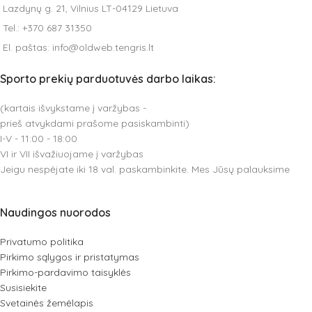
Lazdynų g. 21, Vilnius LT-04129 Lietuva
Tel.: +370 687 31350
El. paštas: info@oldweb.tengris.lt
Sporto prekių parduotuvės darbo laikas:
(kartais išvykstame į varžybas -
prieš atvykdami prašome pasiskambinti)
I-V - 11:00 - 18:00
VI ir VII išvažiuojame į varžybas
Jeigu nespėjate iki 18 val. paskambinkite. Mes Jūsų palauksime
Naudingos nuorodos
Privatumo politika
Pirkimo sąlygos ir pristatymas
Pirkimo-pardavimo taisyklės
Susisiekite
Svetainės žemėlapis