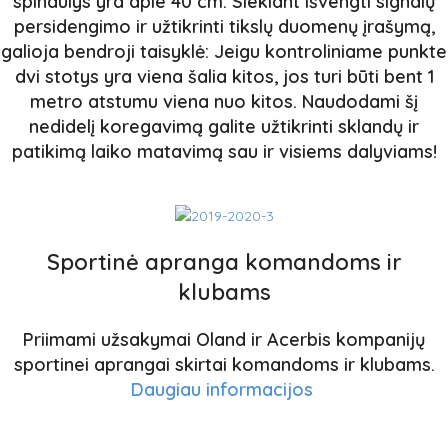
spindulys yra apie 40 cm.
Siekiant išvengti signalų
persidengimo ir užtikrinti tikslų duomenų įrašymą,
galioja bendroji taisyklė: Jeigu kontroliniame punkte
dvi stotys yra viena šalia kitos, jos turi būti bent 1
metro atstumu viena nuo kitos.
Naudodami šį
nedidelį koregavimą galite užtikrinti sklandų ir
patikimą laiko matavimą sau ir visiems dalyviams!
Sportinė apranga komandoms ir
klubams
Priimami užsakymai Oland ir Acerbis kompanijų
sportinei aprangai skirtai komandoms ir klubams.
Daugiau informacijos