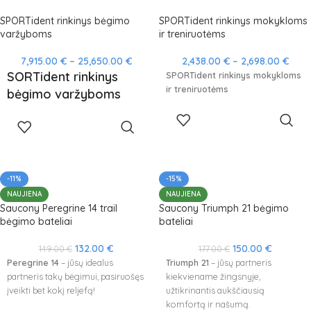
SPORTident rinkinys bėgimo
SPORTident rinkinys mokykloms
varžyboms
ir treniruotėms
7,915.00
€
–
25,650.00
€
2,438.00
€
–
2,698.00
€
SORTident rinkinys
SPORTident rinkinys mokykloms
ir treniruotėms
bėgimo varžyboms
PASIRINKTI
PASIRINKTI
SAVYBES
SAVYBES
-11%
-15%
NAUJIENA
NAUJIENA
Saucony Peregrine 14 trail
Saucony Triumph 21 bėgimo
bėgimo bateliai
bateliai
132.00
€
150.00
€
149.00
€
177.00
€
Peregrine 14
– jūsų idealus
Triumph 21
– jūsų partneris
partneris takų bėgimui, pasiruošęs
kiekviename žingsnyje,
įveikti bet kokį reljefą!
užtikrinantis aukščiausią
komfortą ir našumą.