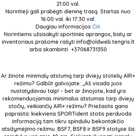
21:00 val.
Norintieji gali prabėgti dieninę trasą. Startas nuo
16:00 val. iki 17:30 val.
Daugiau informacijos
ČIA
Norintiems užsisakyti sportinės aprangos, batų ar
inventoriaus prašome rašyti info@oldweb.tengris.lt
arba skambinti +37068731350
Ar žinote minimalų atstumą tarp dviejų stotelių AIR+
režimu?
Galbūt galvojate: „Aš visada juos
nustatydavau taip!
– bet ar žinojote, kad yra
rekomenduojamas minimalus atstumas tarp dviejų
stočių, veikiančių AIR+ režimu?
Priežastis gana
paprasta: kiekviena SPORTident stotis perduoda
informaciją tam tikru spinduliu bekontakčio
atsižymėjimo režimu.
BSF7, BSF8 ir BSF9 stotyse šis