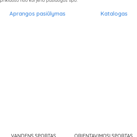
priklauso nuo kurjerio paslaugos tipo.
Aprangos pasiūlymas
Katalogas
VANDENS SPORTAS
ORIENTAVIMOSI SPORTAS