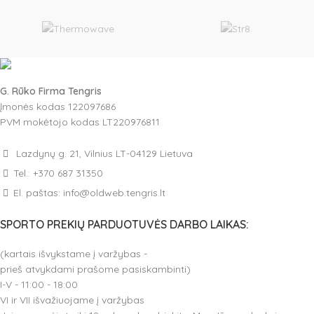
G. Rūko Firma Tengris
Įmonės kodas 122097686
PVM mokėtojo kodas LT220976811
Lazdynų g. 21, Vilnius LT-04129 Lietuva
Tel.: +370 687 31350
El. paštas: info@oldweb.tengris.lt
SPORTO PREKIŲ PARDUOTUVĖS DARBO LAIKAS:
(kartais išvykstame į varžybas -
prieš atvykdami prašome pasiskambinti)
I-V - 11:00 - 18:00
VI ir VII išvažiuojame į varžybas