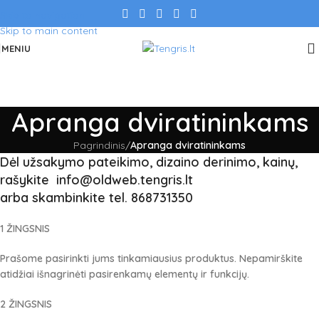
Skip to navigation
Skip to main content
MENIU
Apranga dviratininkams
Pagrindinis
/
Apranga dviratininkams
Dėl užsakymo pateikimo, dizaino derinimo, kainų,
rašykite info@oldweb.tengris.lt
arba skambinkite tel. 868731350
1 ŽINGSNIS
Prašome pasirinkti jums tinkamiausius produktus.
Nepamirškite
atidžiai išnagrinėti pasirenkamų elementų ir funkcijų.
2 ŽINGSNIS