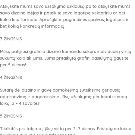
Atsiųskite mums savo užsakymo užklausą po to atsiųskite mums
savo dizaino idėjas ir pateikite savo logotipą vektoriniu ar bet
kokiu kitu formatu.
Aprašykite: pagrindines spalvas, logotipus ir
bet kokią konkrečią informaciją.
3 ŽINGSNIS
Mūsų patyrusi grafinio dizaino komanda sukurs individualią viziją,
sukurtą kaip tik jums.
Jums pritaikytą grafinį pasiūlymą gausite
per 5 dienas!
4 ŽINGSNIS
Sutarę dėl dizaino ir gavę apmokėjimą suteiksime geriausią
aptarnavimą ir pagaminsime Jūsų užsakymą per labai trumpą
laiką: 3 – 4 savaites!
5 ŽINGSNIS
Tikėkitės pristatymo į jūsų vietą per 3–7 dienas.
Pristatymo kaina